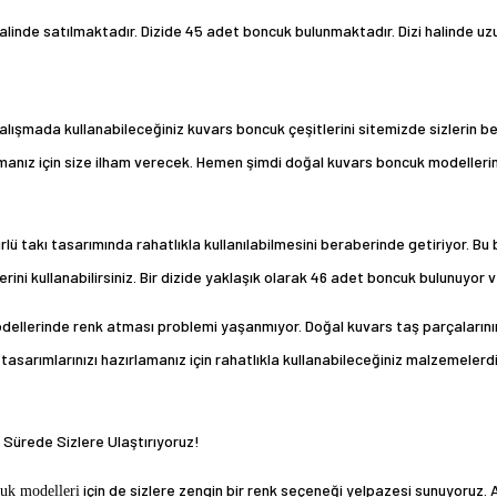
inde satılmaktadır. Dizide 45 adet boncuk bulunmaktadır. Dizi halinde uzunl
çalışmada kullanabileceğiniz
kuvars boncuk
çeşitlerini sitemizde sizlerin
manız için size ilham verecek. Hemen şimdi doğal kuvars boncuk modelleri
rlü takı tasarımında rahatlıkla kullanılabilmesini beraberinde getiriyor. B
erini kullanabilirsiniz. Bir dizide yaklaşık olarak 46 adet boncuk bulunuyor v
dellerinde renk atması problemi yaşanmıyor. Doğal kuvars taş parçalarının 
 tasarımlarınızı hazırlamanız için rahatlıkla kullanabileceğiniz malzemeler
 Sürede Sizlere Ulaştırıyoruz!
için de sizlere zengin bir renk seçeneği yelpazesi sunuyoruz. Ara
uk modelleri