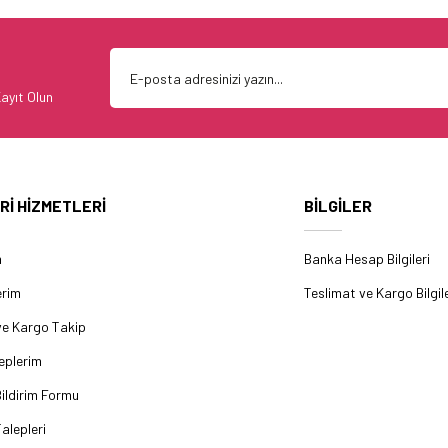
ayıt Olun
Rİ HİZMETLERİ
BİLGİLER
m
Banka Hesap Bilgileri
erim
Teslimat ve Kargo Bilgile
ve Kargo Takip
eplerim
ildirim Formu
alepleri