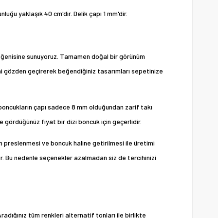
uğu yaklaşık 40 cm'dir. Delik çapı 1 mm'dir.
 beğenisine sunuyoruz. Tamamen doğal bir görünüm
ni gözden geçirerek beğendiğiniz tasarımları sepetinize
u boncukların çapı sadece 8 mm olduğundan zarif takı
e gördüğünüz fiyat bir dizi boncuk için geçerlidir.
preslenmesi ve boncuk haline getirilmesi ile üretimi
dir. Bu nedenle seçenekler azalmadan siz de tercihinizi
dığınız tüm renkleri alternatif tonları ile birlikte