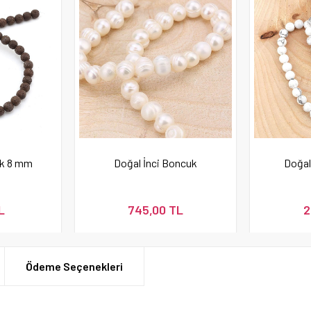
uk 8 mm
Doğal İnci Boncuk
Doğal
L
745,00 TL
2
Ödeme Seçenekleri