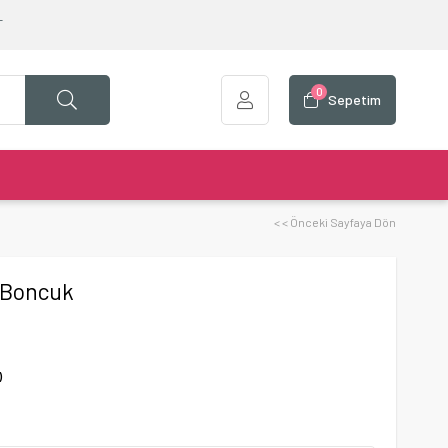
T
0
Sepetim
< < Önceki Sayfaya Dön
 Boncuk
)