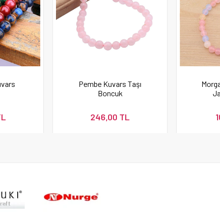
uvars
Pembe Kuvars Taşı
Morga
Boncuk
J
TL
246,00 TL
1