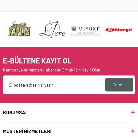
E-BÜLTENE KAYIT OL
Kampanyalarımızdan Haberdar Olmak İçin Kayıt Olun
Gönder
KURUMSAL
MÜŞTERİ HİZMETLERİ