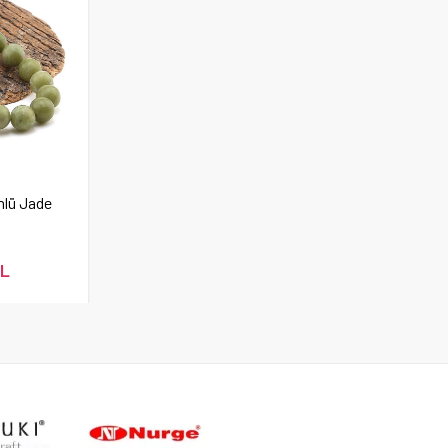
mlü Jade
TL