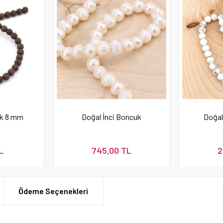
uk 8 mm
Doğal İnci Boncuk
Doğal
L
745,00 TL
2
Ödeme Seçenekleri