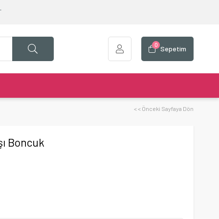
T
0
Sepetim
< < Önceki Sayfaya Dön
şı Boncuk