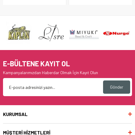
E-BÜLTENE KAYIT OL
Kampanyalarımızdan Haberdar Olmak İçin Kayıt Olun
Gönder
KURUMSAL
MÜŞTERİ HİZMETLERİ