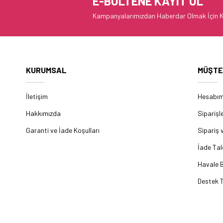
E-BÜLTENE KAYIT OL
Kampanyalarımızdan Haberdar Olmak İçin K
KURUMSAL
MÜŞTE
İletişim
Hesabı
Hakkımızda
Siparişl
Garanti ve İade Koşulları
Sipariş 
İade Tal
Havale B
Destek T