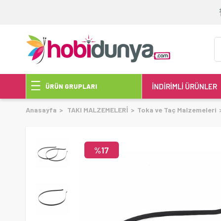
İNDİRİMLİ ÜRÜNLER
ÜRÜN GRUPLARI
Anasayfa
TAKI MALZEMELERİ
Toka ve Taç Malzemeleri
17