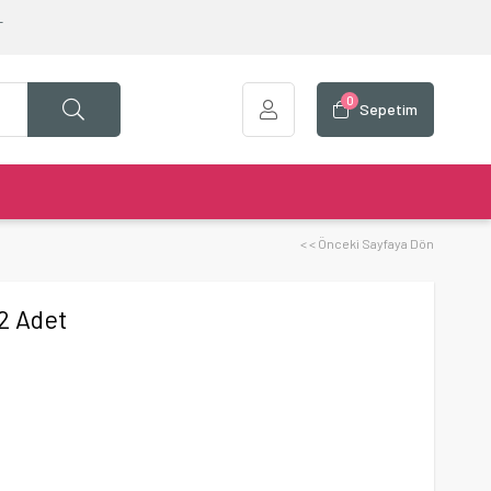
T
0
Sepetim
< < Önceki Sayfaya Dön
12 Adet