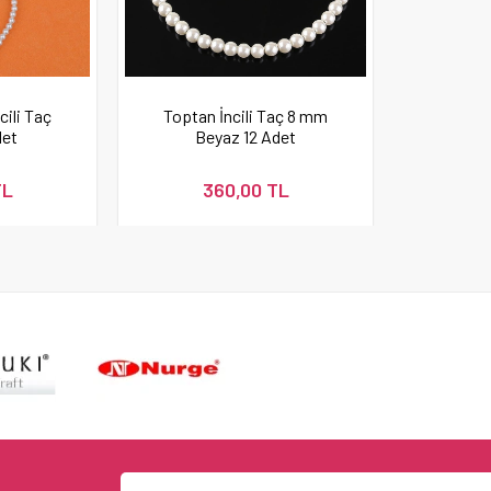
ili Taç
Toptan İncili Taç 8 mm
det
Beyaz 12 Adet
TL
360,00 TL