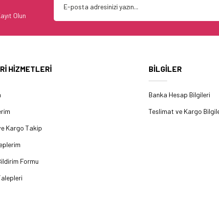
ayıt Olun
Rİ HİZMETLERİ
BİLGİLER
m
Banka Hesap Bilgileri
erim
Teslimat ve Kargo Bilgile
ve Kargo Takip
eplerim
ildirim Formu
alepleri