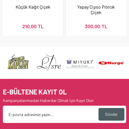
Küçük Kağıt Çiçek
Yapay Cipso Pıtırcık
Çiçek
210,00 TL
300,00 TL
E-BÜLTENE KAYIT OL
Kampanyalarımızdan Haberdar Olmak İçin Kayıt Olun
Gönder