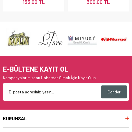
135,00 TL
300,00 TL
E-BÜLTENE KAYIT OL
Kampanyalarımızdan Haberdar Olmak İçin Kayıt Olun
Gönder
KURUMSAL