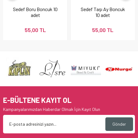
Sedef Boru Boncuk 10
Sedef Taşı Ay Boncuk
adet
10 adet
55,00 TL
55,00 TL
E-BÜLTENE KAYIT OL
Kampanyalarımızdan Haberdar Olmak İçin Kayıt Olun
Gönder