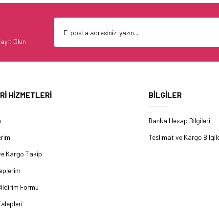
ayıt Olun
Rİ HİZMETLERİ
BİLGİLER
m
Banka Hesap Bilgileri
erim
Teslimat ve Kargo Bilgile
ve Kargo Takip
eplerim
ildirim Formu
alepleri