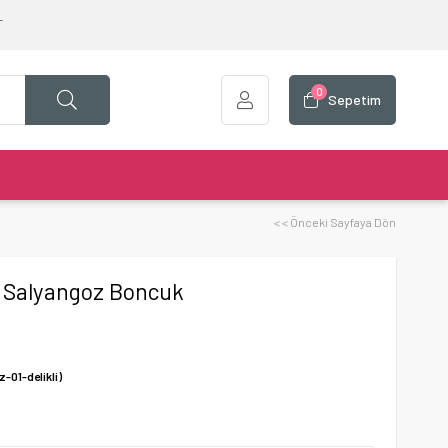
T
0
Sepetim
< < Önceki Sayfaya Dön
u Salyangoz Boncuk
01-delikli)