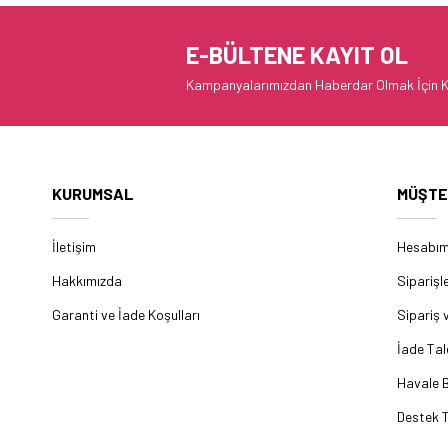
E-BÜLTENE KAYIT OL
Kampanyalarımızdan Haberdar Olmak İçin K
KURUMSAL
MÜŞTE
İletişim
Hesabı
Hakkımızda
Siparişl
Garanti ve İade Koşulları
Sipariş 
İade Tal
Havale B
Destek T