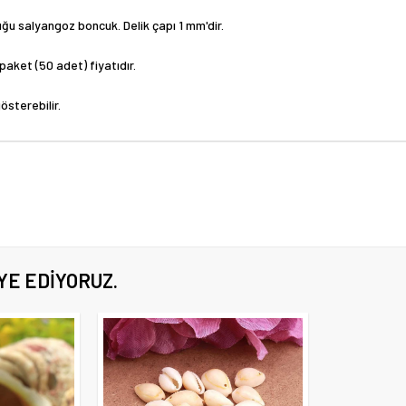
uğu salyangoz boncuk. Delik çapı 1 mm'dir.
 paket (50 adet) fiyatıdır.
österebilir.
YE EDIYORUZ.