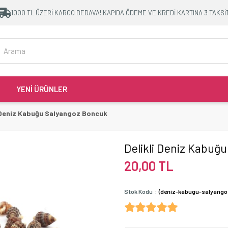
1000 TL ÜZERİ KARGO BEDAVA! KAPIDA ÖDEME VE KREDİ KARTINA 3 TAKSİ
YENİ ÜRÜNLER
i Deniz Kabuğu Salyangoz Boncuk
Delikli Deniz Kabuğ
20,00 TL
Stok Kodu
(deniz-kabugu-salyangoz-