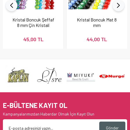
Kristal Boncuk Şeffaf
Kristal Boncuk Mat 8
8 mm Çin Kristali
mm
45,00 TL
44,00 TL
E-BÜLTENE KAYIT OL
Kampanyalarımızdan Haberdar Olmak İçin Kayıt Olun
Gönder