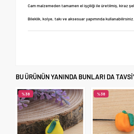
Cam malzemeden tamamen el işçiliği ile üretilmiş, kiraz ş
Bileklik, kolye, takı ve aksesuar yapımında kullanabilirsiniz.
BU ÜRÜNÜN YANINDA BUNLARI DA TAVSI
%38
%38