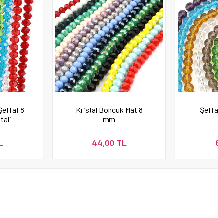
Şeffaf 8
Kristal Boncuk Mat 8
Şeff
tali
mm
L
44,00 TL