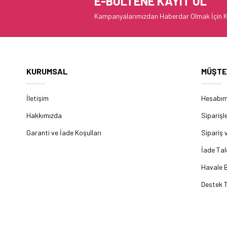
E-BÜLTENE KAYIT OL
Kampanyalarımızdan Haberdar Olmak İçin K
KURUMSAL
MÜŞTE
İletişim
Hesabı
Hakkımızda
Siparişl
Garanti ve İade Koşulları
Sipariş 
İade Tal
Havale B
Destek T