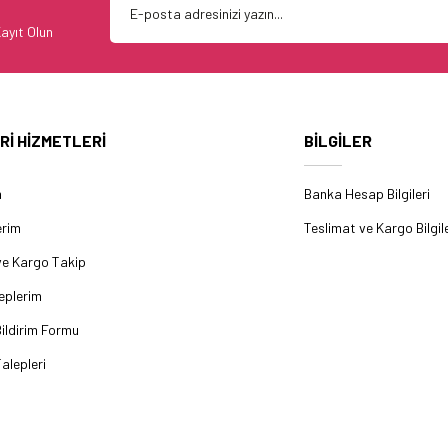
ayıt Olun
Rİ HİZMETLERİ
BİLGİLER
m
Banka Hesap Bilgileri
erim
Teslimat ve Kargo Bilgile
ve Kargo Takip
eplerim
ildirim Formu
alepleri