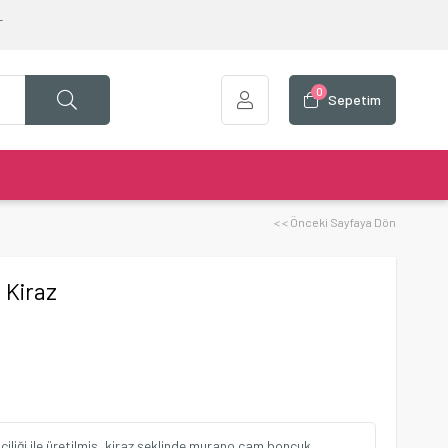
T
0
Sepetim
< < Önceki Sayfaya Dön
 Kiraz
iği ile üretilmiş, kiraz şeklinde murano cam boncuk.