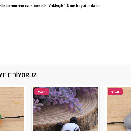
eklinde murano cam boncuk. Yaklaşık 1,5 cm boyutundadır.
YE EDIYORUZ.
%38
%38