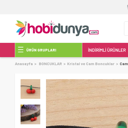
İNDİRİMLİ ÜRÜNLER
ÜRÜN GRUPLARI
Anasayfa
BONCUKLAR
Kristal ve Cam Boncuklar
Cam