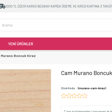
1000 TL ÜZERİ KARGO BEDAVA! KAPIDA ÖDEME VE KREDİ KARTINA 3 TAKSİ
YENİ ÜRÜNLER
 Murano Boncuk Kiraz
Cam Murano Boncuk
Stok Kodu
(murano-cam-kiraz)
Cam malzemeden tamamen el işçil