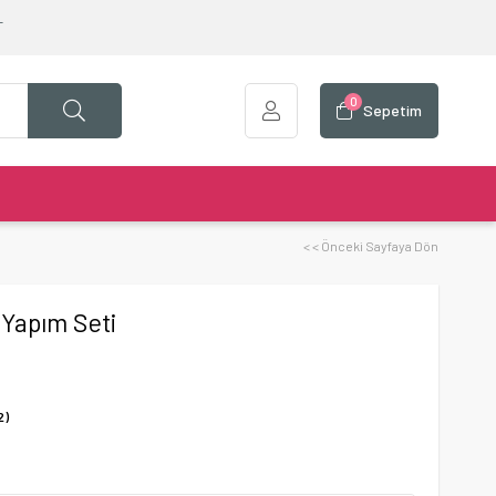
T
0
Sepetim
< < Önceki Sayfaya Dön
 Yapım Seti
2)