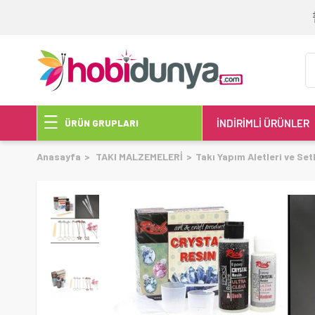
İNDİRİMLİ ÜRÜNLER
ÜRÜN GRUPLARI
Anasayfa
TAKI MALZEMELERİ
Takı Yapım Aletleri ve Set