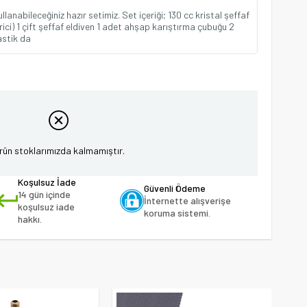
lanabileceğiniz hazır setimiz. Set içeriği; 130 cc kristal şeffaf
rici) 1 çift şeffaf eldiven 1 adet ahşap karıştırma çubuğu 2
astik da
rün stoklarımızda kalmamıştır.
Koşulsuz İade
Güvenli Ödeme
14 gün içinde
İnternette alışverişe
koşulsuz iade
koruma sistemi.
hakkı.