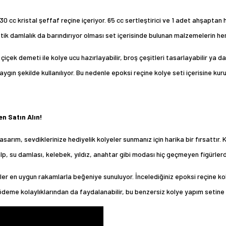
30 cc kristal şeffaf reçine içeriyor. 65 cc sertleştirici ve 1 adet ahşaptan
stik damlalık da barındırıyor olması set içerisinde bulunan malzemelerin h
çiçek demeti ile kolye ucu hazırlayabilir, broş çeşitleri tasarlayabilir ya da
yaygın şekilde kullanılıyor. Bu nedenle epoksi reçine kolye seti içerisine ku
n Satın Alın!
arım, sevdiklerinize hediyelik kolyeler sunmanız için harika bir fırsattır. Ke
Kalp, su damlası, kelebek, yıldız, anahtar gibi modası hiç geçmeyen figürler
er en uygun rakamlarla beğeniye sunuluyor. İncelediğiniz epoksi reçine kol
deme kolaylıklarından da faydalanabilir, bu benzersiz kolye yapım setine h