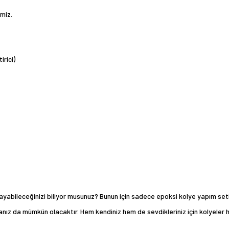
miz.
irici)
abileceğinizi biliyor musunuz? Bunun için sadece epoksi kolye yapım seti i
anız da mümkün olacaktır. Hem kendiniz hem de sevdikleriniz için kolyeler 