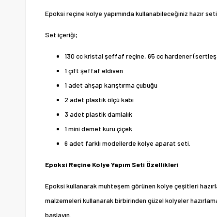
Epoksi reçine kolye yapımında kullanabileceğiniz hazır seti
Set içeriği;
130 cc kristal şeffaf reçine, 65 cc hardener (sertleşt
1 çift şeffaf eldiven
1 adet ahşap karıştırma çubuğu
2 adet plastik ölçü kabı
3 adet plastik damlalık
1 mini demet kuru çiçek
6 adet farklı modellerde kolye aparat seti.
Epoksi Reçine Kolye Yapım Seti Özellikleri
Epoksi kullanarak muhteşem görünen kolye çeşitleri hazırlay
malzemeleri kullanarak birbirinden güzel kolyeler hazırlam
başlayın.