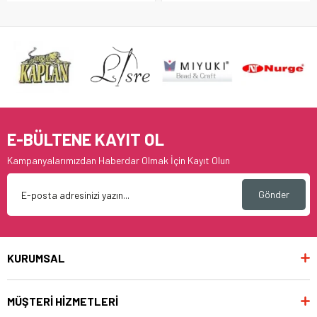
E-BÜLTENE KAYIT OL
Kampanyalarımızdan Haberdar Olmak İçin Kayıt Olun
Gönder
KURUMSAL
MÜŞTERİ HİZMETLERİ