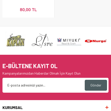
80,00 TL
E-BÜLTENE KAYIT OL
Kampanyalarımızdan Haberdar Olmak İçin Kayıt Olun
Gönder
KURUMSAL