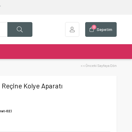
T
0
Sepetim
< < Önceki Sayfaya Dön
 Reçine Kolye Aparatı
rat-02)