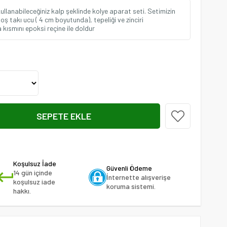
kullanabileceğiniz kalp şeklinde kolye aparat seti. Setimizin
boş takı ucu ( 4 cm boyutunda), tepeliği ve zinciri
kısmını epoksi reçine ile doldur
Koşulsuz İade
Güvenli Ödeme
14 gün içinde
İnternette alışverişe
koşulsuz iade
koruma sistemi.
hakkı.