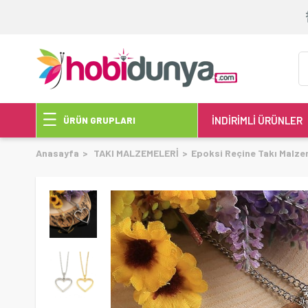
İNDİRİMLİ ÜRÜNLER
ÜRÜN GRUPLARI
Anasayfa
TAKI MALZEMELERİ
Epoksi Reçine Takı Malze