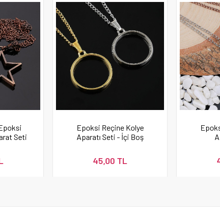
 Epoksi
Epoksi Reçine Kolye
Epoks
rat Seti
Aparatı Seti - İçi Boş
A
Kolye
L
45,00 TL