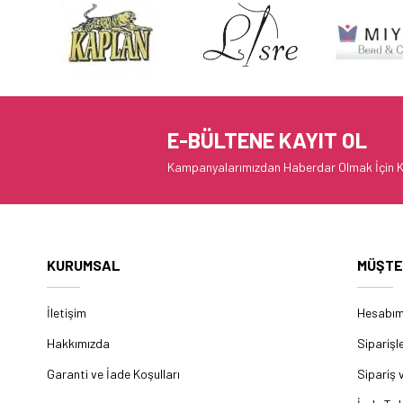
E-BÜLTENE KAYIT OL
Kampanyalarımızdan Haberdar Olmak İçin K
KURUMSAL
MÜŞTE
İletişim
Hesabı
Hakkımızda
Siparişl
Garanti ve İade Koşulları
Sipariş 