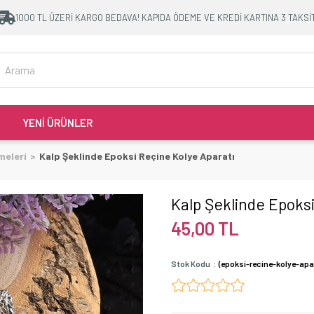
1000 TL ÜZERİ KARGO BEDAVA! KAPIDA ÖDEME VE KREDİ KARTINA 3 TAKSİ
YENİ ÜRÜNLER
meleri
Kalp Şeklinde Epoksi Reçine Kolye Aparatı
Kalp Şeklinde Epoksi
45,00 TL
Stok Kodu
(epoksi-recine-kolye-apa