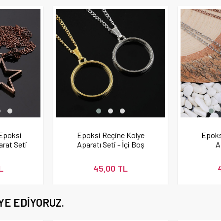
 Epoksi
Epoksi Reçine Kolye
Epoks
rat Seti
Aparatı Seti - İçi Boş
A
Kolye
L
45,00 TL
YE EDIYORUZ.