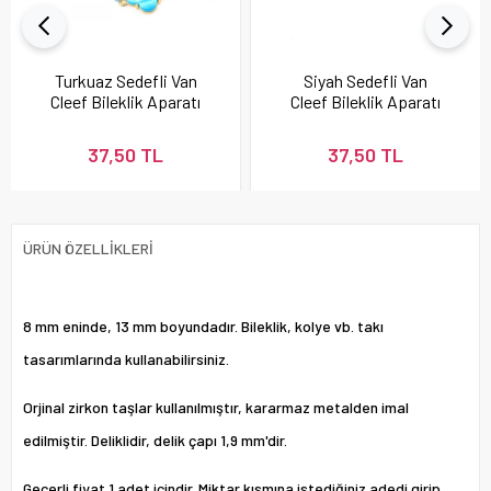
Turkuaz Sedefli Van
Siyah Sedefli Van
Cleef Bileklik Aparatı
Cleef Bileklik Aparatı
37,50 TL
37,50 TL
ÜRÜN ÖZELLIKLERI
8 mm eninde, 13 mm boyundadır. Bileklik, kolye vb. takı
tasarımlarında kullanabilirsiniz.
Orjinal zirkon taşlar kullanılmıştır, kararmaz metalden imal
edilmiştir. Deliklidir, delik çapı 1,9 mm'dir.
Geçerli fiyat 1 adet içindir. Miktar kısmına istediğiniz adedi girip