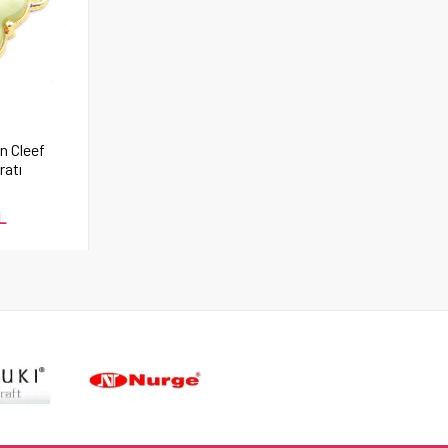
an Cleef
ratı
L