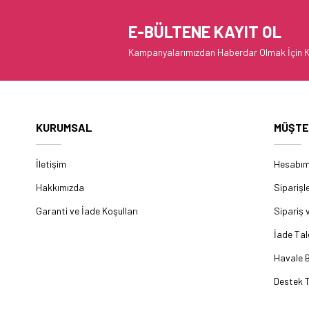
E-BÜLTENE KAYIT OL
Kampanyalarımızdan Haberdar Olmak İçin K
KURUMSAL
MÜŞTE
İletişim
Hesabı
Hakkımızda
Siparişl
Garanti ve İade Koşulları
Sipariş 
İade Tal
Havale B
Destek T