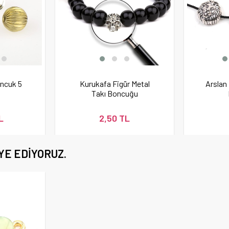
oncuk 5
Kurukafa Figür Metal
Arslan 
Takı Boncuğu
L
2,50 TL
YE EDIYORUZ.