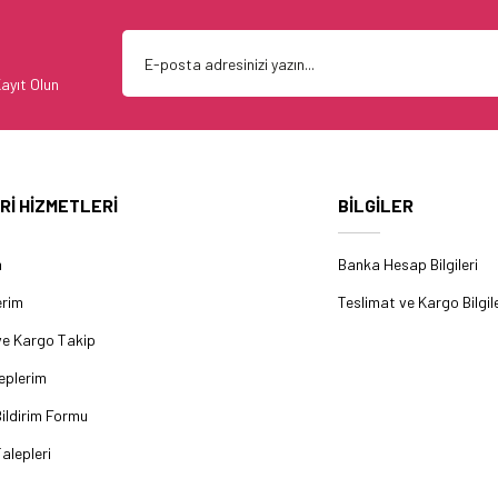
ayıt Olun
Rİ HİZMETLERİ
BİLGİLER
m
Banka Hesap Bilgileri
erim
Teslimat ve Kargo Bilgile
ve Kargo Takip
eplerim
ildirim Formu
alepleri