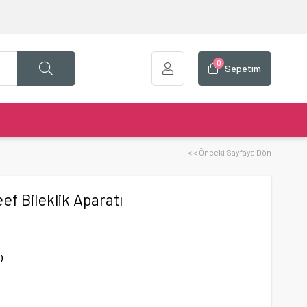
T
0
Sepetim
< < Önceki Sayfaya Dön
ef Bileklik Aparatı
)