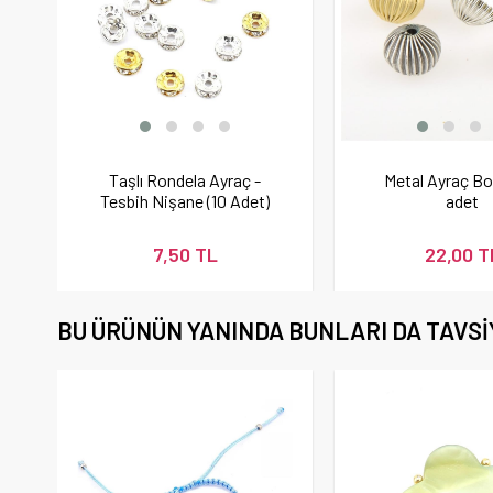
Taşlı Rondela Ayraç -
Metal Ayraç B
Tesbih Nişane (10 Adet)
adet
7,50 TL
22,00 T
BU ÜRÜNÜN YANINDA BUNLARI DA TAVSI