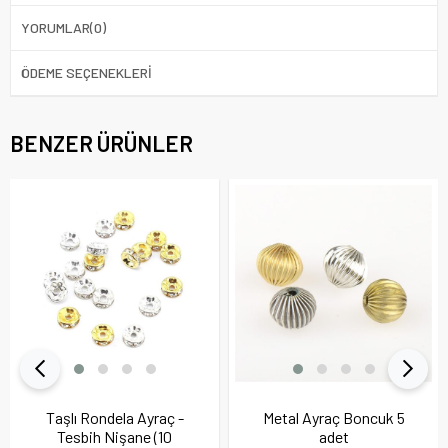
YORUMLAR
(0)
ÖDEME SEÇENEKLERI
BENZER ÜRÜNLER
Taşlı Rondela Ayraç -
Metal Ayraç Boncuk 5
Tesbih Nişane (10
adet