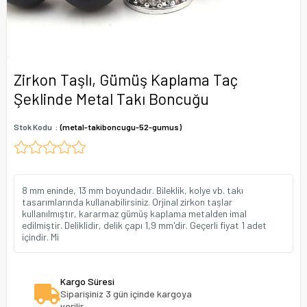
Zirkon Taşlı, Gümüş Kaplama Taç
Şeklinde Metal Takı Boncuğu
Stok Kodu
(metal-takiboncugu-52-gumus)
8 mm eninde, 13 mm boyundadır. Bileklik, kolye vb. takı
tasarımlarında kullanabilirsiniz. Orjinal zirkon taşlar
kullanılmıştır, kararmaz gümüş kaplama metalden imal
edilmiştir. Deliklidir, delik çapı 1,9 mm'dir. Geçerli fiyat 1 adet
içindir. Mi
Kargo Süresi
Siparişiniz 3 gün içinde kargoya
verilir.