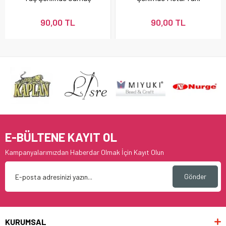
Metal Takı Boncuğu
Boncuğu
90,00 TL
90,00 TL
E-BÜLTENE KAYIT OL
Kampanyalarımızdan Haberdar Olmak İçin Kayıt Olun
Gönder
KURUMSAL