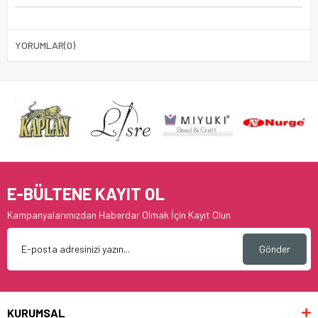
YORUMLAR
(0)
E-BÜLTENE KAYIT OL
Kampanyalarımızdan Haberdar Olmak İçin Kayıt Olun
Gönder
KURUMSAL