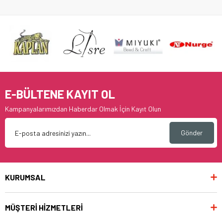
E-BÜLTENE KAYIT OL
Kampanyalarımızdan Haberdar Olmak İçin Kayıt Olun
Gönder
KURUMSAL
MÜŞTERİ HİZMETLERİ