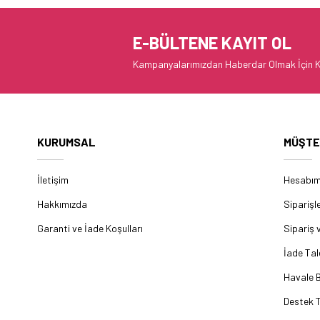
E-BÜLTENE KAYIT OL
Kampanyalarımızdan Haberdar Olmak İçin K
KURUMSAL
MÜŞTE
İletişim
Hesabı
Hakkımızda
Siparişl
Garanti ve İade Koşulları
Sipariş 
İade Tal
Havale B
Destek T