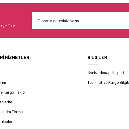
ayıt Olun
Rİ HİZMETLERİ
BİLGİLER
m
Banka Hesap Bilgileri
erim
Teslimat ve Kargo Bilgile
ve Kargo Takip
eplerim
ildirim Formu
alepleri