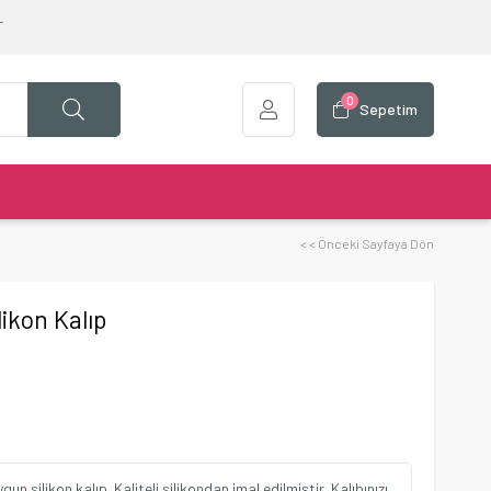
T
0
Sepetim
< < Önceki Sayfaya Dön
ikon Kalıp
 silikon kalıp. Kaliteli silikondan imal edilmiştir. Kalıbınızı