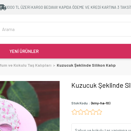
1000 TL ÜZERİ KARGO BEDAVA! KAPIDA ÖDEME VE KREDİ KARTINA 3 TAKSİ
YENİ ÜRÜNLER
Mum ve Kokulu Taş Kalıpları
Kuzucuk Şeklinde Silikon Kalıp
Kuzucuk Şeklinde Sil
Stok Kodu
(kmy-ha-10)
Sabun ve kokulu taş yapımına uygun