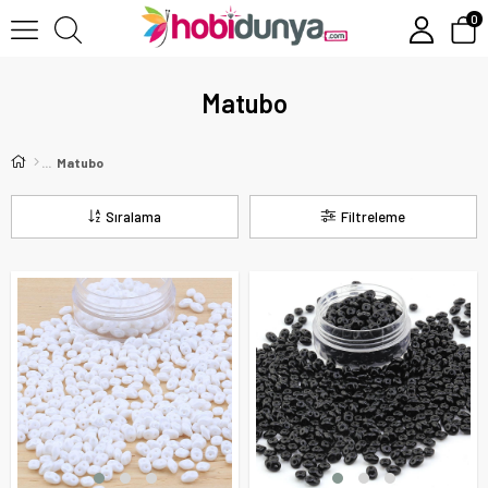
0
Matubo
Matubo
Sıralama
Filtreleme