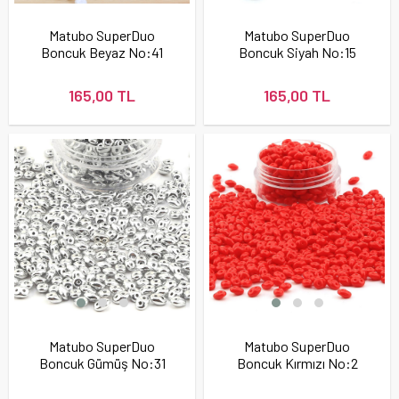
Matubo SuperDuo
Matubo SuperDuo
Boncuk Beyaz No:41
Boncuk Siyah No:15
165,00 TL
165,00 TL
Matubo SuperDuo
Matubo SuperDuo
Boncuk Gümüş No:31
Boncuk Kırmızı No:2