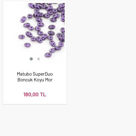
Matubo SuperDuo
Boncuk Koyu Mor
180,00 TL