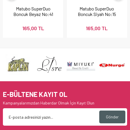
Matubo SuperDuo
Matubo SuperDuo
Boncuk Beyaz No:41
Boncuk Siyah No:15
165,00 TL
165,00 TL
E-BÜLTENE KAYIT OL
Kampanyalarımızdan Haberdar Olmak İçin Kayıt Olun
Gönder