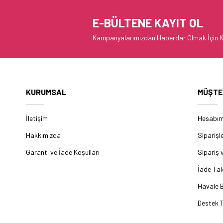
E-BÜLTENE KAYIT OL
Kampanyalarımızdan Haberdar Olmak İçin K
KURUMSAL
MÜŞTE
İletişim
Hesabı
Hakkımızda
Siparişl
Garanti ve İade Koşulları
Sipariş 
İade Tal
Havale B
Destek T