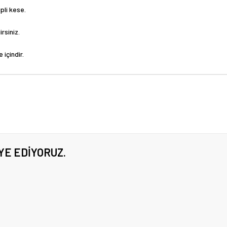
pli kese.
rsiniz.
 içindir.
YE EDIYORUZ.