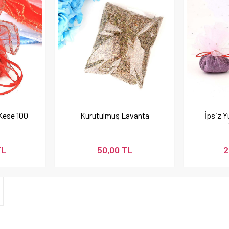
 Kese 100
Kurutulmuş Lavanta
İpsiz Y
TL
50,00 TL
2