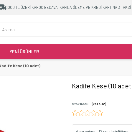
1000 TL ÜZERİ KARGO BEDAVA! KAPIDA ÖDEME VE KREDİ KARTINA 3 TAKSİ
YENİ ÜRÜNLER
Kadife Kese (10 adet)
Kadife Kese (10 adet
Stok Kodu
(kese-12)
9 cm eninde, 12 cm derinliğinde,