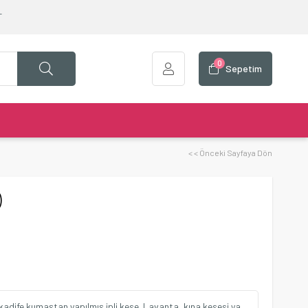
T
0
Sepetim
< < Önceki Sayfaya Dön
)
 kadife kumaştan yapılmış ipli kese. Lavanta, kına kesesi ya