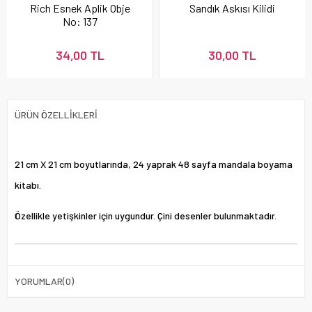
Rich Esnek Aplik Obje
Sandık Askısı Kilidi
No: 137
34,00 TL
30,00 TL
ÜRÜN ÖZELLIKLERI
21 cm X 21 cm boyutlarında, 24 yaprak 48 sayfa mandala boyama
kitabı.
Özellikle yetişkinler için uygundur. Çini desenler bulunmaktadır.
YORUMLAR
(0)