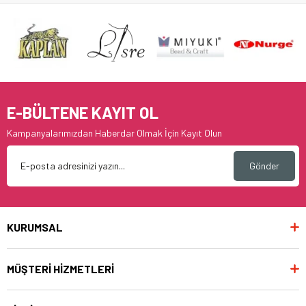
E-BÜLTENE KAYIT OL
Kampanyalarımızdan Haberdar Olmak İçin Kayıt Olun
Gönder
KURUMSAL
MÜŞTERİ HİZMETLERİ