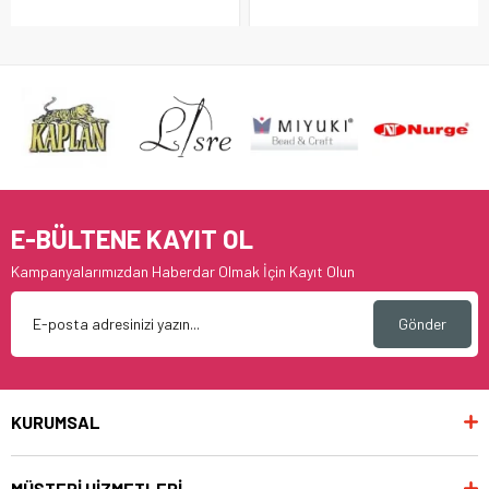
E-BÜLTENE KAYIT OL
Kampanyalarımızdan Haberdar Olmak İçin Kayıt Olun
Gönder
KURUMSAL
MÜŞTERİ HİZMETLERİ