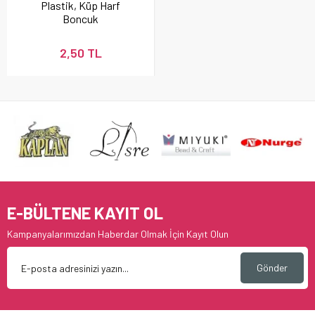
Plastik, Küp Harf
Boncuk
2,50 TL
E-BÜLTENE KAYIT OL
Kampanyalarımızdan Haberdar Olmak İçin Kayıt Olun
Gönder