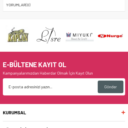
YORUMLAR
(0)
E-BÜLTENE KAYIT OL
Kampanyalarımızdan Haberdar Olmak İçin Kayıt Olun
Gönder
KURUMSAL