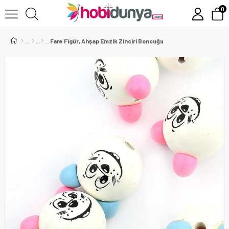
0
Fare Figür, Ahşap Emzik Zinciri Boncuğu