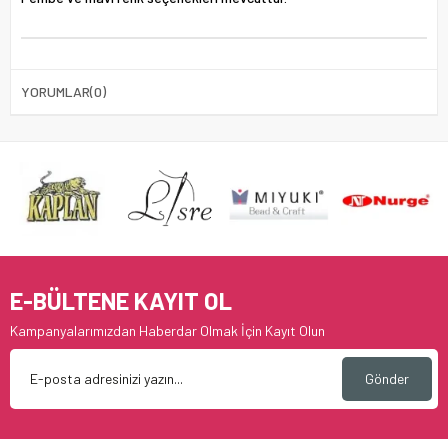
YORUMLAR
(0)
E-BÜLTENE KAYIT OL
Kampanyalarımızdan Haberdar Olmak İçin Kayıt Olun
Gönder