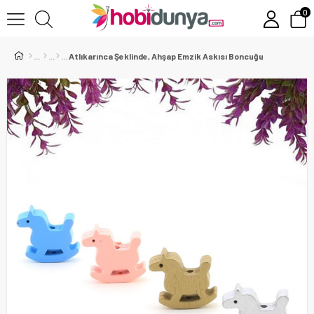
0
Atlıkarınca Şeklinde, Ahşap Emzik Askısı Boncuğu