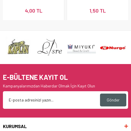
Boncuğu
Boncuğu
4,00 TL
1,50 TL
E-BÜLTENE KAYIT OL
Kampanyalarımızdan Haberdar Olmak İçin Kayıt Olun
Gönder
KURUMSAL