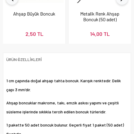
Ahşap Büyük Boncuk
Metalik Renk Ahşap
Boncuk (50 adet)
2,50 TL
14,00 TL
ÜRÜN ÖZELLIKLERI
1 cm çapında doğal ahşap tahta boncuk. Karışık renktedir. Delik
çapı 3 mm'dir.
Ahşap boncuklar makrome, takı, emzik askısı yapımı ve çeşitli
süsleme işlerinde sıklıkla tercih edilen boncuk türleridir.
1 pakette 50 adet boncuk bulunur. Geçerli fiyat 1 paket (50 adet)
fiyatıdır.