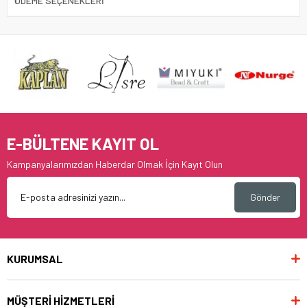
ÖDEME SEÇENEKLERI
E-BÜLTENE KAYIT OL
Kampanyalarımızdan Haberdar Olmak İçin Kayıt Olun
Gönder
KURUMSAL
MÜŞTERİ HİZMETLERİ