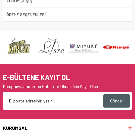
YORUMLAR
(0)
ÖDEME SEÇENEKLERI
E-BÜLTENE KAYIT OL
Kampanyalarımızdan Haberdar Olmak İçin Kayıt Olun
Gönder
KURUMSAL