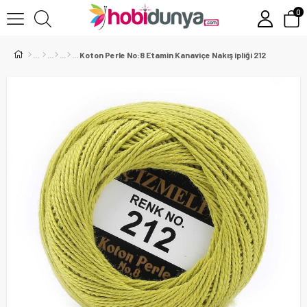
0
Koton Perle No:8 Etamin Kanaviçe Nakış ipliği 212