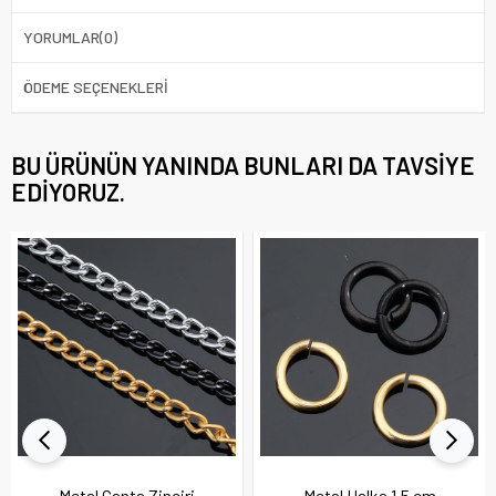
YORUMLAR
(0)
ÖDEME SEÇENEKLERI
BU ÜRÜNÜN YANINDA BUNLARI DA TAVSIYE
EDIYORUZ.
Metal Çanta Zinciri
Metal Halka 1,5 cm