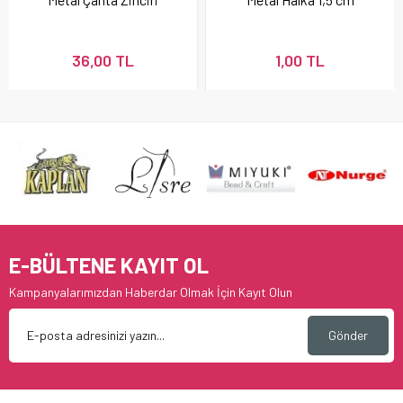
36,00 TL
1,00 TL
E-BÜLTENE KAYIT OL
Kampanyalarımızdan Haberdar Olmak İçin Kayıt Olun
Gönder