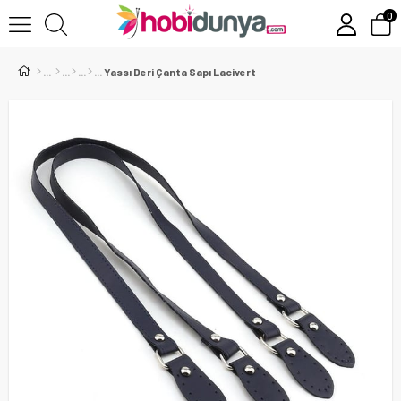
0
Yassı Deri Çanta Sapı Lacivert