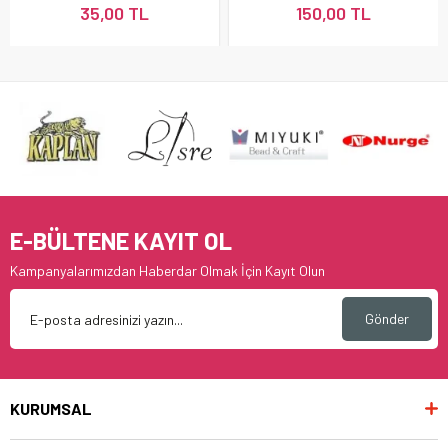
35,00 TL
150,00 TL
E-BÜLTENE KAYIT OL
Kampanyalarımızdan Haberdar Olmak İçin Kayıt Olun
Gönder
KURUMSAL