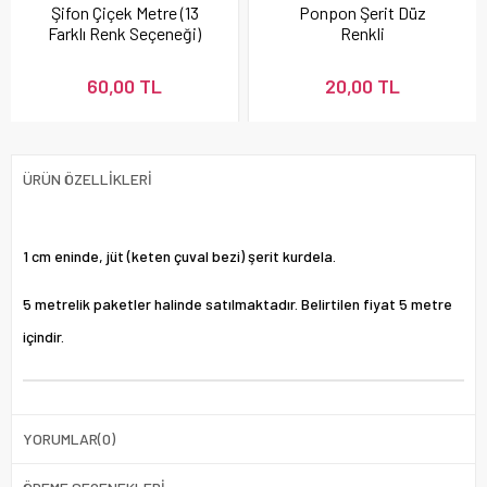
Şifon Çiçek Metre (13
Ponpon Şerit Düz
Farklı Renk Seçeneği)
Renkli
60,00 TL
20,00 TL
ÜRÜN ÖZELLIKLERI
1 cm eninde, jüt (keten çuval bezi) şerit kurdela.
5 metrelik paketler halinde satılmaktadır. Belirtilen fiyat 5 metre
içindir.
YORUMLAR
(0)