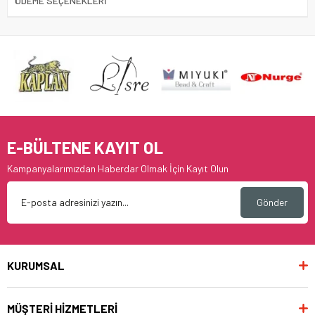
ÖDEME SEÇENEKLERI
E-BÜLTENE KAYIT OL
Kampanyalarımızdan Haberdar Olmak İçin Kayıt Olun
Gönder
KURUMSAL
MÜŞTERİ HİZMETLERİ