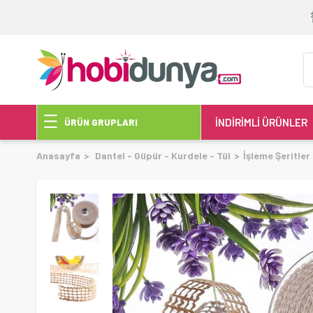
İNDİRİMLİ ÜRÜNLER
ÜRÜN GRUPLARI
Anasayfa
Dantel - Güpür - Kurdele - Tül
İşleme Şeritler