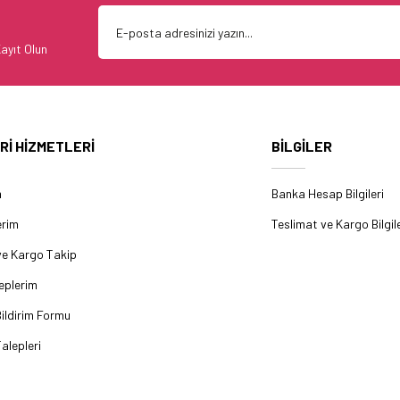
ayıt Olun
Rİ HİZMETLERİ
BİLGİLER
m
Banka Hesap Bilgileri
erim
Teslimat ve Kargo Bilgile
ve Kargo Takip
eplerim
ildirim Formu
alepleri