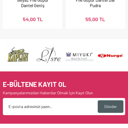
Dantel Geniş
Pudra
54,00 TL
55,00 TL
E-BÜLTENE KAYIT OL
Kampanyalarımızdan Haberdar Olmak İçin Kayıt Olun
Gönder