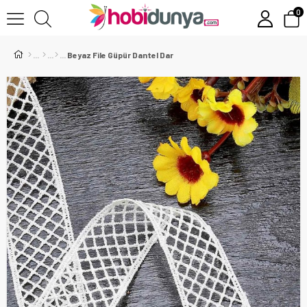
0
Beyaz File Güpür Dantel Dar