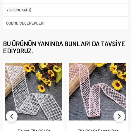
YORUMLAR
(0)
ÖDEME SEÇENEKLERI
BU ÜRÜNÜN YANINDA BUNLARI DA TAVSIYE
EDIYORUZ.
Beyaz File Güpür
File Güpür Dantel Dar