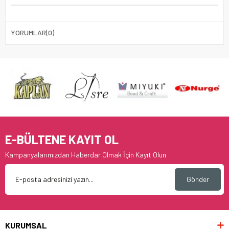
YORUMLAR
(0)
E-BÜLTENE KAYIT OL
Kampanyalarımızdan Haberdar Olmak İçin Kayıt Olun
Gönder
KURUMSAL