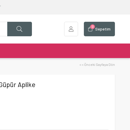
T
0
Sepetim
< < Önceki Sayfaya Dön
 Güpür Aplike