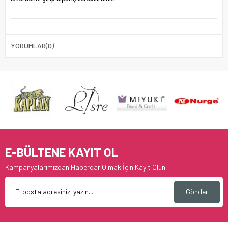
YORUMLAR
(0)
E-BÜLTENE KAYIT OL
Kampanyalarımızdan Haberdar Olmak İçin Kayıt Olun
Gönder