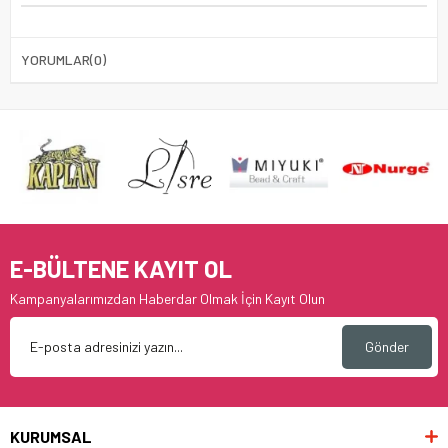
YORUMLAR
(0)
E-BÜLTENE KAYIT OL
Kampanyalarımızdan Haberdar Olmak İçin Kayıt Olun
Gönder
KURUMSAL