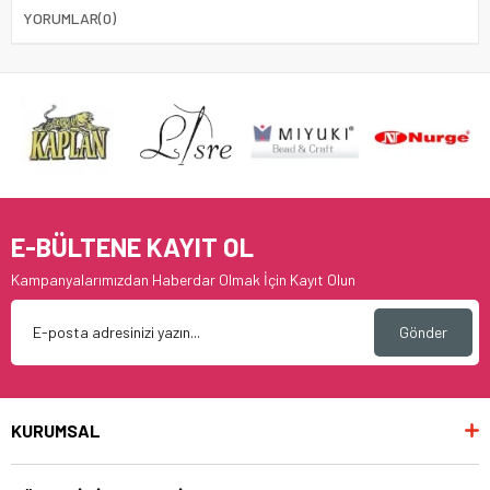
YORUMLAR
(0)
E-BÜLTENE KAYIT OL
Kampanyalarımızdan Haberdar Olmak İçin Kayıt Olun
Gönder
KURUMSAL