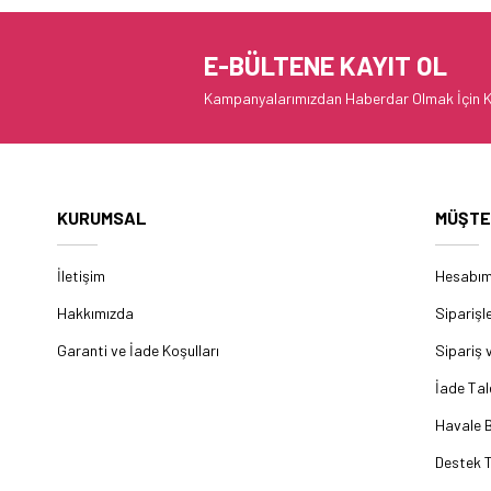
E-BÜLTENE KAYIT OL
Kampanyalarımızdan Haberdar Olmak İçin K
KURUMSAL
MÜŞTE
İletişim
Hesabı
Hakkımızda
Siparişl
Garanti ve İade Koşulları
Sipariş 
İade Tal
Havale B
Destek T