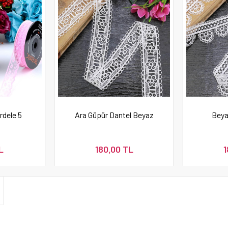
rdele 5
Ara Güpür Dantel Beyaz
Beya
L
180,00 TL
1