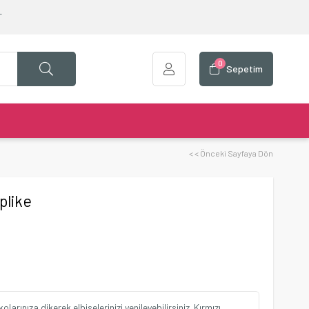
T
0
Sepetim
< < Önceki Sayfaya Dön
plike
olarınıza dikerek elbiselerinizi yenileyebilirsiniz. Kırmızı,