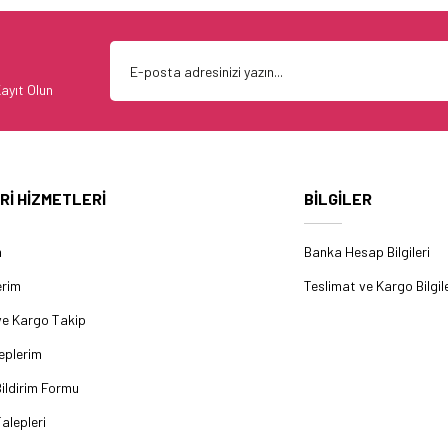
ayıt Olun
Rİ HİZMETLERİ
BİLGİLER
m
Banka Hesap Bilgileri
erim
Teslimat ve Kargo Bilgile
ve Kargo Takip
eplerim
ildirim Formu
alepleri