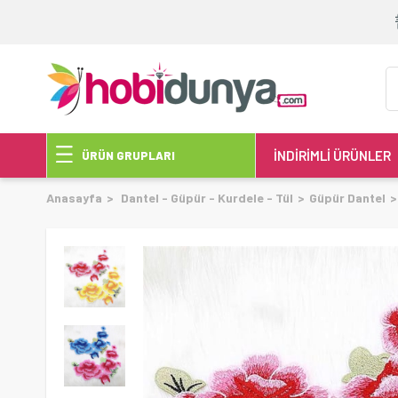
İNDİRİMLİ ÜRÜNLER
ÜRÜN GRUPLARI
Anasayfa
Dantel - Güpür - Kurdele - Tül
Güpür Dantel