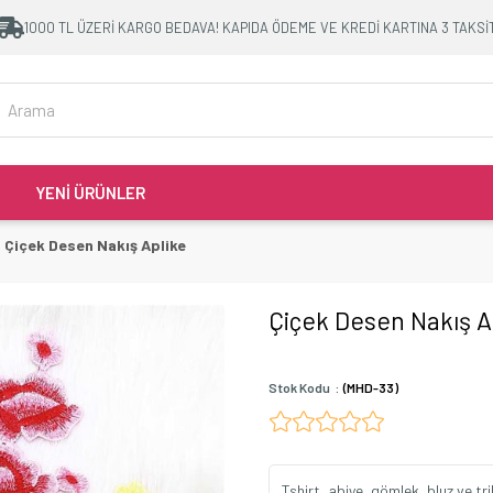
1000 TL ÜZERİ KARGO BEDAVA! KAPIDA ÖDEME VE KREDİ KARTINA 3 TAKSİ
YENİ ÜRÜNLER
Çiçek Desen Nakış Aplike
Çiçek Desen Nakış A
Stok Kodu
(MHD-33)
Tshirt, abiye, gömlek, bluz ve trik