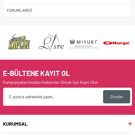
YORUMLAR
(0)
E-BÜLTENE KAYIT OL
Kampanyalarımızdan Haberdar Olmak İçin Kayıt Olun
Gönder
KURUMSAL