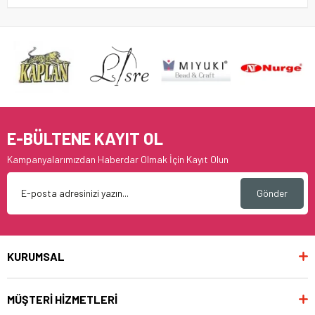
E-BÜLTENE KAYIT OL
Kampanyalarımızdan Haberdar Olmak İçin Kayıt Olun
Gönder
KURUMSAL
MÜŞTERİ HİZMETLERİ