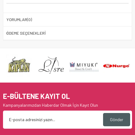
YORUMLAR
(0)
ÖDEME SEÇENEKLERI
E-BÜLTENE KAYIT OL
Kampanyalarımızdan Haberdar Olmak İçin Kayıt Olun
Gönder