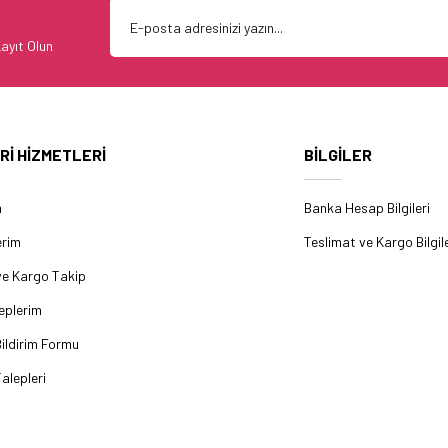
ayıt Olun
Rİ HİZMETLERİ
BİLGİLER
m
Banka Hesap Bilgileri
erim
Teslimat ve Kargo Bilgile
ve Kargo Takip
eplerim
ildirim Formu
alepleri