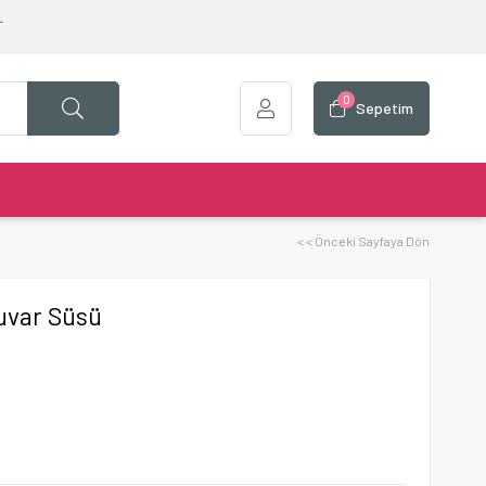
T
0
Sepetim
< < Önceki Sayfaya Dön
uvar Süsü