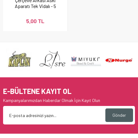
Çerçeve Arkası Askı
Aparatı Tek Vidalı - 5
adet
5,00 TL
E-BÜLTENE KAYIT OL
Kampanyalarımızdan Haberdar Olmak İçin Kayıt Olun
Gönder